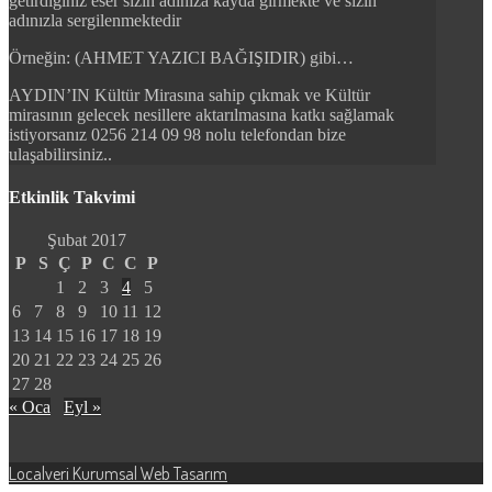
getirdiğiniz eser sizin adınıza kayda girmekte ve sizin
adınızla
sergilenmektedir
Örneğin: (
AHMET YAZICI BAĞIŞIDIR
)
gibi…
AYDIN’IN Kültür Mirasına sahip çıkmak ve Kültür
mirasının gelecek nesillere aktarılmasına katkı sağlamak
istiyorsanız 0256 214 09 98 nolu telefondan bize
ulaşabilirsiniz..
Etkinlik Takvimi
Şubat 2017
P
S
Ç
P
C
C
P
1
2
3
4
5
6
7
8
9
10
11
12
13
14
15
16
17
18
19
20
21
22
23
24
25
26
27
28
« Oca
Eyl »
Localveri Kurumsal Web Tasarım